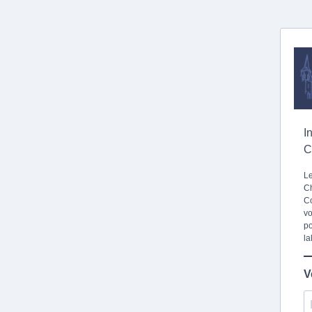
I
C
Le
Ch
Co
vo
po
la
V